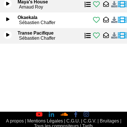
Maya's House
Arnaud Roy
Okaekala
Sébastien Chaffer
Transe Pacifique
Sébastien Chaffer
A propos
|
Mentions Légales
|
C.G.U.
|
C.G.V.
|
Bruitages
|
Tous les compositeurs
|
Tarifs