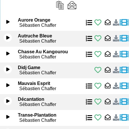
Aurore Orange
Sébastien Chaffer
Autruche Bleue
Sébastien Chaffer
Chasse Au Kangourou
Sébastien Chaffer
Didj Game
Sébastien Chaffer
Mauvais Esprit
Sébastien Chaffer
Décantation
Sébastien Chaffer
Transe-Plantation
Sébastien Chaffer