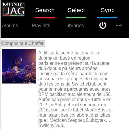
Search
Select
Sync
Albums
Playlists
Libraries
FR
Compositeur Chaffer
0
Actif sur la scène nationale, ce
dubmaker basé en région
parisienne est présent sur la scène
dub depuis plusieurs années.
Inspiré par la scène hardtech mais
aussi par des groupes de musique
dub les sons de SwitchyDub sont
pour le moins percutants avec leurs
BPM oscillant aux alentours de 150.
Après son premier opus « Birth » en
2015, « Anti-gel » et son remix en
2016, sorti sur le label MaréeBass et
réunissant des collaborations telles
que : Mexican Stepper, Dubbytek…,
SwitchyDub...