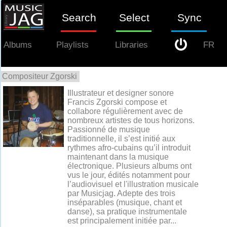
Search
Select
Sync
Albums
Playlists
Libraries
FR
Compositeur Zgorski
0
Illustrateur et designer sonore
Francis Zgorski compose et
collabore régulièrement avec de
nombreux artistes de tous horizons.
Passionné de musique
traditionnelle, il s’est initié aux
rythmes afro-cubains qu’il introduit
maintenant dans la musique
électronique. Plusieurs albums ont
vus le jour, édités notamment pour
l’audiovisuel et l'illustration musicale
par Musicjag. Adepte des trois
inséparables (musique, chant et
danse), sa pratique instrumentale
est principalement initiée par...